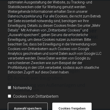
optimalen Ausgestaltung der Website, zu Tracking- und
Statistikzwecken oder für Werbung genutzt werden.
Weitergehende Informationen erhalten Sie in unserer
LEISTUNGEN
Datenschutzerklärung. Für alle Cookies, die nicht zum Betrieb
der Seite essentiell notwendig sind, benötigen wir Ihre
Einwilligung. Details zu diesen Cookies finden Sie unter „Mehr
Wir sind Ihr kompetenter Partner
Details". Mit Anhaken von „Drittanbieter Cookies" und
„Auswahl speichern", geben Sie uns die erforderliche
für alle Arbeiten rund um Tiefbau:
Einwilligung, um diese Cookies nutzen zu können. Bitte
beachten Sie, dass bei Einwilligung in die Verwendung von
Tiefbau- und Instandhaltungsarbeiten
Cookies von Drittanbietern auch Cookies von Google
Analytics geschrieben und somit Daten auch von Google LLC
Herstellen von Leitungsgräben
verarbeitet werden. Diese Daten werden von Google zu
Erschließungen von Grundstücken
verschiedenen Zwecken wie zum Beispiel der der
Profilbildung in den USA verarbeitet, sodass auch staatliche
Errichtung von Kleinkläranlagen
Behörden Zugriff auf diese Daten haben.
Aushub von Baugruben
Gestaltung von Außenanlagen und
Notwendig
Oberflächen
Cookies von Drittanbietern
Auswahl speichern
Cookies freigeben