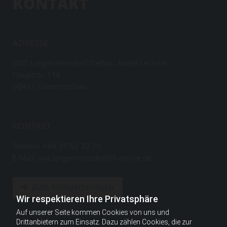
KONTAKT
ADRESSE
SWT Langenreinsdorf Tiefbau André Lechner
Hauptstr. 116
08451
Crimmitschau
KONTAKT
Telefon:
+49 37 62 32 70
E-Mail: swt.langenreinsdorf@t-online.de
Zum Kontaktformular
Wir respektieren Ihre Privatsphäre
Auf unserer Seite kommen Cookies von uns und
Drittanbietern zum Einsatz. Dazu zählen Cookies, die zur